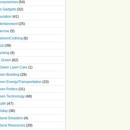
nsumerism
(54)
o Gadgets
(32)
ucation
(41)
tertainment
(25)
ercise
(5)
shion/Clothing
(6)
od
(39)
acking
(4)
 Green
(62)
Green Lawn Care
(1)
een Building
(28)
een Energy/Transportation
(33)
een Politics
(31)
een Technology
(48)
alth
(47)
liday
(36)
tural Disasters
(4)
tural Resources
(28)