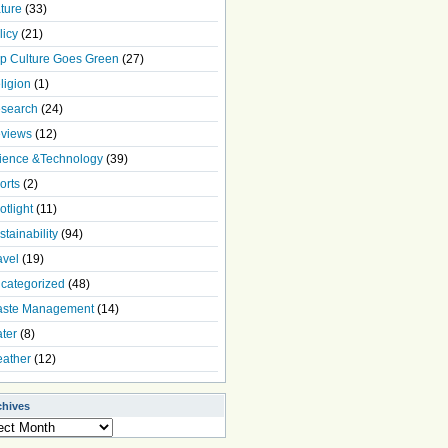
ture
(33)
licy
(21)
p Culture Goes Green
(27)
ligion
(1)
search
(24)
views
(12)
ience &Technology
(39)
orts
(2)
otlight
(11)
stainability
(94)
avel
(19)
categorized
(48)
ste Management
(14)
ter
(8)
ather
(12)
chives
ives