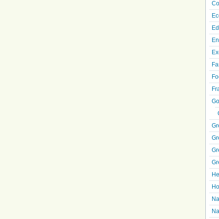
Co
Ec
Ed
En
Ex
Fa
Fo
Fr
Go
Gr
Gr
Gr
Gr
He
Ho
Na
Na